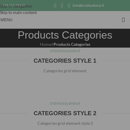
+370 615 19119
info@kreidosliutai.lt
Skip to navigation
Skip to main content
MENU
Products Categories
Home
/
Products Categories
XTEMOS ELEMENT
CATEGORIES STYLE 1
Categories grid element
XTEMOS ELEMENT
CATEGORIES STYLE 2
Categories grid element style 2