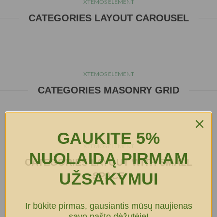
XTEMOS ELEMENT
CATEGORIES LAYOUT CAROUSEL
XTEMOS ELEMENT
CATEGORIES MASONRY GRID
GAUKITE 5%
XTEMOS ELEMENT
NUOLAIDĄ PIRMAM
CATEGORIES LAYOUT WITH SMALL
UŽSAKYMUI
SPACE
Ir būkite pirmas, gausiantis mūsų naujienas
savo pašto dėžutėje!